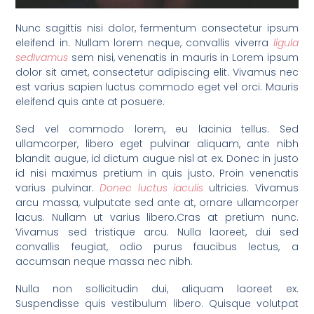
Nunc sagittis nisi dolor, fermentum consectetur ipsum
eleifend in. Nullam lorem neque, convallis viverra
ligula
sedIvamus
sem nisi, venenatis in mauris in Lorem ipsum
dolor sit amet, consectetur adipiscing elit. Vivamus nec
est varius sapien luctus commodo eget vel orci. Mauris
eleifend quis ante at posuere.
Sed vel commodo lorem, eu lacinia tellus. Sed
ullamcorper, libero eget pulvinar aliquam, ante nibh
blandit augue, id dictum augue nisl at ex. Donec in justo
id nisi maximus pretium in quis justo. Proin venenatis
varius pulvinar.
Donec luctus iaculis
ultricies. Vivamus
arcu massa, vulputate sed ante at, ornare ullamcorper
lacus. Nullam ut varius libero.Cras at pretium nunc.
Vivamus sed tristique arcu. Nulla laoreet, dui sed
convallis feugiat, odio purus faucibus lectus, a
accumsan neque massa nec nibh.
Nulla non sollicitudin dui, aliquam laoreet ex.
Suspendisse quis vestibulum libero. Quisque volutpat