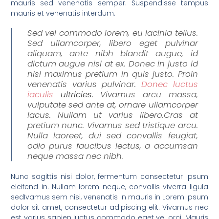
mauris sed venenatis semper. Suspendisse tempus
mauris et venenatis interdum.
Sed vel commodo lorem, eu lacinia tellus.
Sed ullamcorper, libero eget pulvinar
aliquam, ante nibh blandit augue, id
dictum augue nisl at ex. Donec in justo id
nisi maximus pretium in quis justo. Proin
venenatis varius pulvinar.
Donec luctus
iaculis
ultricies.
Vivamus arcu massa,
vulputate sed ante at, ornare ullamcorper
lacus. Nullam ut varius libero.Cras at
pretium nunc. Vivamus sed tristique arcu.
Nulla laoreet, dui sed convallis feugiat,
odio purus faucibus lectus, a accumsan
neque massa nec nibh.
Nunc sagittis nisi dolor, fermentum consectetur ipsum
eleifend in. Nullam lorem neque, convallis viverra ligula
sedIvamus sem nisi, venenatis in mauris in Lorem ipsum
dolor sit amet, consectetur adipiscing elit. Vivamus nec
est varius sapien luctus commodo eget vel orci. Mauris