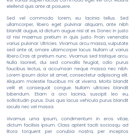
est varius sapien luctus commodo eget vel orci. Mauris
eleifend quis ante at posuere.
Sed vel commodo lorem, eu lacinia tellus. Sed
ullamcorper, libero eget pulvinar aliquam, ante nibh
blandit augue, id dictum augue nisl at ex. Donec in justo
id nisi maximus pretium in quis justo. Proin venenatis
varius pulvinar. Ultricies. Vivamus arcu massa, vulputate
sed ante at, ornare ullamcorper lacus. Nullam ut varius
libero.Cras at pretium nunc. Vivamus sed tristique arcu.
Nulla laoreet, dui sed convallis feugiat, odio purus
faucibus lectus, a accumsan neque massa nec nibh.
Lorem ipsum dolor sit amet, consectetur adipiscing elit.
Aliquam molestie faucibus mi at viverra. Morbi blandit
velit et consequat congue. Nullam ultricies blandit
bibendum. Etiam a orci lacinia, suscipit leo eu,
sollicitudin purus. Duis quis lacus vehicula purus blandit
iaculis nec vel massa.
Vivamus urna ipsum, condimentum in eros vitae,
dictum facilisis ipsum. Class aptent taciti sociosqu ad
litora torquent per conubia nostra, per inceptos