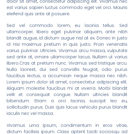
dolor sit amet, consectetur adipiscing elit. Vivamus nec
est varius sapien luctus commodo eget vel orci. Mauris
eleifend quis ante at posuere.
Sed vel commodo lorem, eu lacinia tellus. Sed
ullamcorper, libero eget pulvinar aliquam, ante nibh
blandit augue, id dictum augue nisl at ex. Donec in justo
id nisi maximus pretium in quis justo. Proin venenatis
varius pulvinar. Ultricies. Vivamus arcu massa, vulputate
sed ante at, ornare ullamcorper lacus. Nullam ut varius
libero.Cras at pretium nunc. Vivamus sed tristique arcu.
Nulla laoreet, dui sed convallis feugiat, odio purus
faucibus lectus, a accumsan neque massa nec nibh.
Lorem ipsum dolor sit amet, consectetur adipiscing elit.
Aliquam molestie faucibus mi at viverra. Morbi blandit
velit et consequat congue. Nullam ultricies blandit
bibendum. Etiam a orci lacinia, suscipit leo eu,
sollicitudin purus. Duis quis lacus vehicula purus blandit
iaculis nec vel massa.
Vivamus urna ipsum, condimentum in eros vitae,
dictum facilisis ipsum. Class aptent taciti sociosqu ad