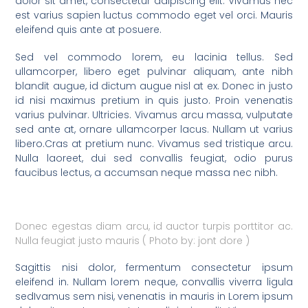
dolor sit amet, consectetur adipiscing elit. Vivamus nec
est varius sapien luctus commodo eget vel orci. Mauris
eleifend quis ante at posuere.
Sed vel commodo lorem, eu lacinia tellus. Sed
ullamcorper, libero eget pulvinar aliquam, ante nibh
blandit augue, id dictum augue nisl at ex. Donec in justo
id nisi maximus pretium in quis justo. Proin venenatis
varius pulvinar. Ultricies. Vivamus arcu massa, vulputate
sed ante at, ornare ullamcorper lacus. Nullam ut varius
libero.Cras at pretium nunc. Vivamus sed tristique arcu.
Nulla laoreet, dui sed convallis feugiat, odio purus
faucibus lectus, a accumsan neque massa nec nibh.
Donec egestas diam arcu, id auctor turpis porttitor ac.
Nulla feugiat justo mauris ( Photo by: jont dore )
Sagittis nisi dolor, fermentum consectetur ipsum
eleifend in. Nullam lorem neque, convallis viverra ligula
sedIvamus sem nisi, venenatis in mauris in Lorem ipsum