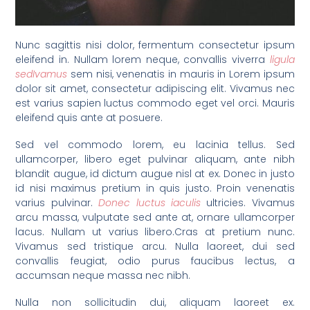
Nunc sagittis nisi dolor, fermentum consectetur ipsum
eleifend in. Nullam lorem neque, convallis viverra
ligula
sedIvamus
sem nisi, venenatis in mauris in Lorem ipsum
dolor sit amet, consectetur adipiscing elit. Vivamus nec
est varius sapien luctus commodo eget vel orci. Mauris
eleifend quis ante at posuere.
Sed vel commodo lorem, eu lacinia tellus. Sed
ullamcorper, libero eget pulvinar aliquam, ante nibh
blandit augue, id dictum augue nisl at ex. Donec in justo
id nisi maximus pretium in quis justo. Proin venenatis
varius pulvinar.
Donec luctus iaculis
ultricies. Vivamus
arcu massa, vulputate sed ante at, ornare ullamcorper
lacus. Nullam ut varius libero.Cras at pretium nunc.
Vivamus sed tristique arcu. Nulla laoreet, dui sed
convallis feugiat, odio purus faucibus lectus, a
accumsan neque massa nec nibh.
Nulla non sollicitudin dui, aliquam laoreet ex.