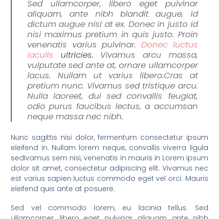
Sed ullamcorper, libero eget pulvinar
aliquam, ante nibh blandit augue, id
dictum augue nisl at ex. Donec in justo id
nisi maximus pretium in quis justo. Proin
venenatis varius pulvinar.
Donec luctus
iaculis
ultricies.
Vivamus arcu massa,
vulputate sed ante at, ornare ullamcorper
lacus. Nullam ut varius libero.Cras at
pretium nunc. Vivamus sed tristique arcu.
Nulla laoreet, dui sed convallis feugiat,
odio purus faucibus lectus, a accumsan
neque massa nec nibh.
Nunc sagittis nisi dolor, fermentum consectetur ipsum
eleifend in. Nullam lorem neque, convallis viverra ligula
sedIvamus sem nisi, venenatis in mauris in Lorem ipsum
dolor sit amet, consectetur adipiscing elit. Vivamus nec
est varius sapien luctus commodo eget vel orci. Mauris
eleifend quis ante at posuere.
Sed vel commodo lorem, eu lacinia tellus. Sed
ullamcorper, libero eget pulvinar aliquam, ante nibh