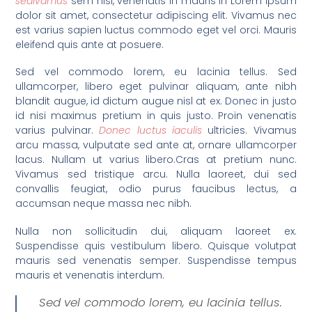
sedIvamus
sem nisi, venenatis in mauris in Lorem ipsum
dolor sit amet, consectetur adipiscing elit. Vivamus nec
est varius sapien luctus commodo eget vel orci. Mauris
eleifend quis ante at posuere.
Sed vel commodo lorem, eu lacinia tellus. Sed
ullamcorper, libero eget pulvinar aliquam, ante nibh
blandit augue, id dictum augue nisl at ex. Donec in justo
id nisi maximus pretium in quis justo. Proin venenatis
varius pulvinar.
Donec luctus iaculis
ultricies. Vivamus
arcu massa, vulputate sed ante at, ornare ullamcorper
lacus. Nullam ut varius libero.Cras at pretium nunc.
Vivamus sed tristique arcu. Nulla laoreet, dui sed
convallis feugiat, odio purus faucibus lectus, a
accumsan neque massa nec nibh.
Nulla non sollicitudin dui, aliquam laoreet ex.
Suspendisse quis vestibulum libero. Quisque volutpat
mauris sed venenatis semper. Suspendisse tempus
mauris et venenatis interdum.
Sed vel commodo lorem, eu lacinia tellus.