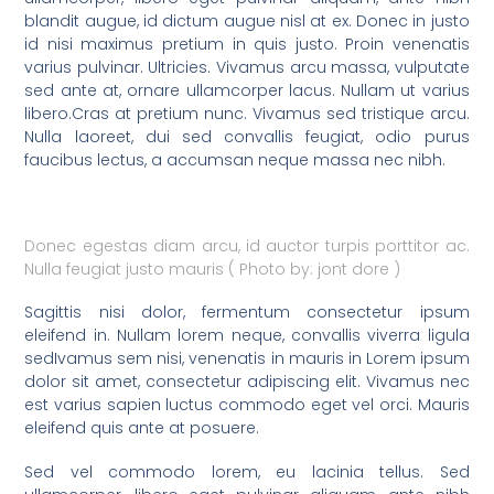
blandit augue, id dictum augue nisl at ex. Donec in justo
id nisi maximus pretium in quis justo. Proin venenatis
varius pulvinar. Ultricies. Vivamus arcu massa, vulputate
sed ante at, ornare ullamcorper lacus. Nullam ut varius
libero.Cras at pretium nunc. Vivamus sed tristique arcu.
Nulla laoreet, dui sed convallis feugiat, odio purus
faucibus lectus, a accumsan neque massa nec nibh.
Donec egestas diam arcu, id auctor turpis porttitor ac.
Nulla feugiat justo mauris ( Photo by: jont dore )
Sagittis nisi dolor, fermentum consectetur ipsum
eleifend in. Nullam lorem neque, convallis viverra ligula
sedIvamus sem nisi, venenatis in mauris in Lorem ipsum
dolor sit amet, consectetur adipiscing elit. Vivamus nec
est varius sapien luctus commodo eget vel orci. Mauris
eleifend quis ante at posuere.
Sed vel commodo lorem, eu lacinia tellus. Sed