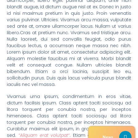
ullamcorper, libero eget pulvinar aliquam, ante nibh
blandit augue, id dictum augue nisl at ex. Donec in justo
id nisi maximus pretium in quis justo. Proin venenatis
varius pulvinar. Ultricies. Vivamus arcu massa, vulputate
sed ante at, ornare ullamcorper lacus. Nullam ut varius
libero.Cras at pretium nunc. Vivamus sed tristique arcu.
Nulla laoreet, dui sed convallis feugiat, odio purus
faucibus lectus, a accumsan neque massa nec nibh.
Lorem ipsum dolor sit amet, consectetur adipiscing elit.
Aliquam molestie faucibus mi at viverra. Morbi blandit
velit et consequat congue. Nullam ultricies blandit
bibendum. Etiam a orci lacinia, suscipit leo eu,
sollicitudin purus. Duis quis lacus vehicula purus blandit
iaculis nec vel massa.
Vivamus urna ipsum, condimentum in eros vitae,
dictum facilisis ipsum. Class aptent taciti sociosqu ad
litora torquent per conubia nostra, per inceptos
himenaeos. Class aptent taciti sociosqu ad litora
torquent per conubia nostra, per inceptos himenaeos.
Curabitur maximus elit ipsum, in gravida sapien iaculis
sed.
“Aliquam erat volutpat“
. Etiam congue, purus nec
News