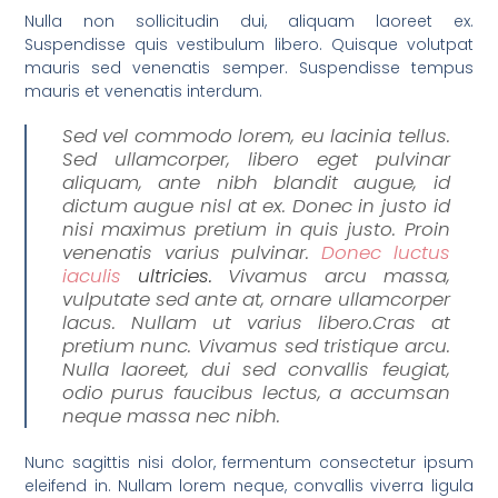
Nulla non sollicitudin dui, aliquam laoreet ex.
Suspendisse quis vestibulum libero. Quisque volutpat
mauris sed venenatis semper. Suspendisse tempus
mauris et venenatis interdum.
Sed vel commodo lorem, eu lacinia tellus.
Sed ullamcorper, libero eget pulvinar
aliquam, ante nibh blandit augue, id
dictum augue nisl at ex. Donec in justo id
nisi maximus pretium in quis justo. Proin
venenatis varius pulvinar.
Donec luctus
iaculis
ultricies.
Vivamus arcu massa,
vulputate sed ante at, ornare ullamcorper
lacus. Nullam ut varius libero.Cras at
pretium nunc. Vivamus sed tristique arcu.
Nulla laoreet, dui sed convallis feugiat,
odio purus faucibus lectus, a accumsan
neque massa nec nibh.
Nunc sagittis nisi dolor, fermentum consectetur ipsum
eleifend in. Nullam lorem neque, convallis viverra ligula