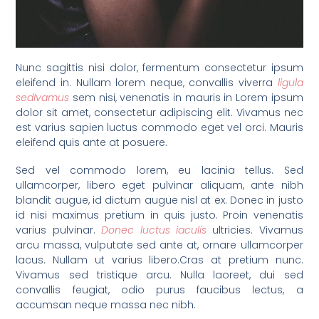
Nunc sagittis nisi dolor, fermentum consectetur ipsum
eleifend in. Nullam lorem neque, convallis viverra
ligula
sedIvamus
sem nisi, venenatis in mauris in Lorem ipsum
dolor sit amet, consectetur adipiscing elit. Vivamus nec
est varius sapien luctus commodo eget vel orci. Mauris
eleifend quis ante at posuere.
Sed vel commodo lorem, eu lacinia tellus. Sed
ullamcorper, libero eget pulvinar aliquam, ante nibh
blandit augue, id dictum augue nisl at ex. Donec in justo
id nisi maximus pretium in quis justo. Proin venenatis
varius pulvinar.
Donec luctus iaculis
ultricies. Vivamus
arcu massa, vulputate sed ante at, ornare ullamcorper
lacus. Nullam ut varius libero.Cras at pretium nunc.
Vivamus sed tristique arcu. Nulla laoreet, dui sed
convallis feugiat, odio purus faucibus lectus, a
accumsan neque massa nec nibh.