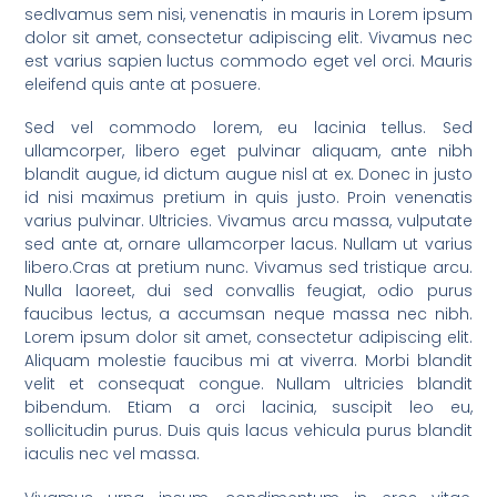
sedIvamus sem nisi, venenatis in mauris in Lorem ipsum
dolor sit amet, consectetur adipiscing elit. Vivamus nec
est varius sapien luctus commodo eget vel orci. Mauris
eleifend quis ante at posuere.
Sed vel commodo lorem, eu lacinia tellus. Sed
ullamcorper, libero eget pulvinar aliquam, ante nibh
blandit augue, id dictum augue nisl at ex. Donec in justo
id nisi maximus pretium in quis justo. Proin venenatis
varius pulvinar. Ultricies. Vivamus arcu massa, vulputate
sed ante at, ornare ullamcorper lacus. Nullam ut varius
libero.Cras at pretium nunc. Vivamus sed tristique arcu.
Nulla laoreet, dui sed convallis feugiat, odio purus
faucibus lectus, a accumsan neque massa nec nibh.
Lorem ipsum dolor sit amet, consectetur adipiscing elit.
Aliquam molestie faucibus mi at viverra. Morbi blandit
velit et consequat congue. Nullam ultricies blandit
bibendum. Etiam a orci lacinia, suscipit leo eu,
sollicitudin purus. Duis quis lacus vehicula purus blandit
iaculis nec vel massa.