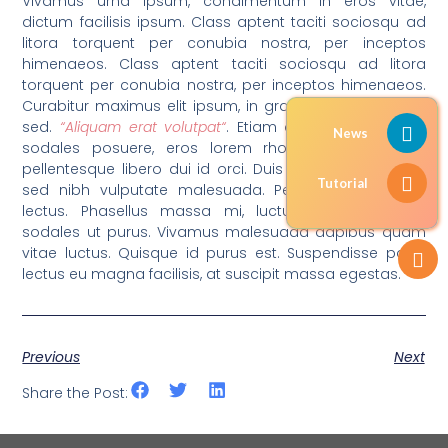
Vivamus urna ipsum, condimentum in eros vitae,
dictum facilisis ipsum. Class aptent taciti sociosqu ad
litora torquent per conubia nostra, per inceptos
himenaeos. Class aptent taciti sociosqu ad litora
torquent per conubia nostra, per inceptos himenaeos.
Curabitur maximus elit ipsum, in gravida sapien iaculis
sed.
“Aliquam erat volutpat“
. Etiam congue, purus nec
News
sodales posuere, eros lorem rhoncus mauris, non
pellentesque libero dui id orci. Duis fermentum sapien
Tutorial
sed nibh vulputate malesuada. Pellentesque id velit
lectus. Phasellus massa mi, luctus id tempor vel,
sodales ut purus. Vivamus malesuada dapibus quam
vitae luctus. Quisque id purus est. Suspendisse porta
lectus eu magna facilisis, at suscipit massa egestas.
Previous
Next
Share the Post: