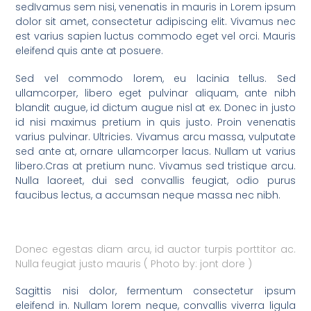
sedIvamus sem nisi, venenatis in mauris in Lorem ipsum
dolor sit amet, consectetur adipiscing elit. Vivamus nec
est varius sapien luctus commodo eget vel orci. Mauris
eleifend quis ante at posuere.
Sed vel commodo lorem, eu lacinia tellus. Sed
ullamcorper, libero eget pulvinar aliquam, ante nibh
blandit augue, id dictum augue nisl at ex. Donec in justo
id nisi maximus pretium in quis justo. Proin venenatis
varius pulvinar. Ultricies. Vivamus arcu massa, vulputate
sed ante at, ornare ullamcorper lacus. Nullam ut varius
libero.Cras at pretium nunc. Vivamus sed tristique arcu.
Nulla laoreet, dui sed convallis feugiat, odio purus
faucibus lectus, a accumsan neque massa nec nibh.
Donec egestas diam arcu, id auctor turpis porttitor ac.
Nulla feugiat justo mauris ( Photo by: jont dore )
Sagittis nisi dolor, fermentum consectetur ipsum
eleifend in. Nullam lorem neque, convallis viverra ligula