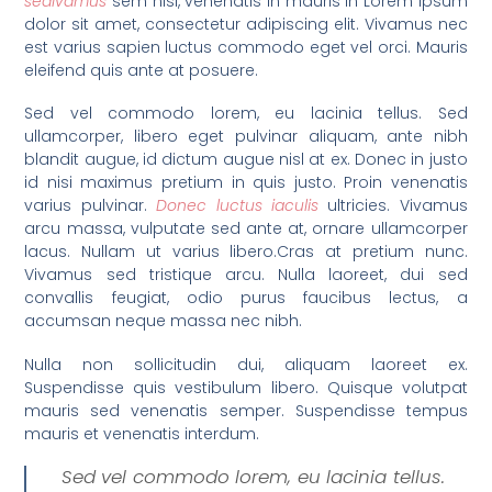
sedIvamus
sem nisi, venenatis in mauris in Lorem ipsum
dolor sit amet, consectetur adipiscing elit. Vivamus nec
est varius sapien luctus commodo eget vel orci. Mauris
eleifend quis ante at posuere.
Sed vel commodo lorem, eu lacinia tellus. Sed
ullamcorper, libero eget pulvinar aliquam, ante nibh
blandit augue, id dictum augue nisl at ex. Donec in justo
id nisi maximus pretium in quis justo. Proin venenatis
varius pulvinar.
Donec luctus iaculis
ultricies. Vivamus
arcu massa, vulputate sed ante at, ornare ullamcorper
lacus. Nullam ut varius libero.Cras at pretium nunc.
Vivamus sed tristique arcu. Nulla laoreet, dui sed
convallis feugiat, odio purus faucibus lectus, a
accumsan neque massa nec nibh.
Nulla non sollicitudin dui, aliquam laoreet ex.
Suspendisse quis vestibulum libero. Quisque volutpat
mauris sed venenatis semper. Suspendisse tempus
mauris et venenatis interdum.
Sed vel commodo lorem, eu lacinia tellus.