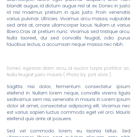
blandit augue, id dictum augue nisl at ex. Donec in justo
id nisi maximus pretium in quis justo. Proin venenatis
varius pulvinar. Ultricies. Vivamus arcu massa, vulputate
sed ante at, ornare ullamcorper lacus. Nullam ut varius
libero.Cras at pretium nunc. Vivamus sed tristique arcu.
Nulla laoreet, dui sed convallis feugiat, odio purus
faucibus lectus, a accumsan neque massa nec nibh.
Donec egestas diam arcu, id auctor turpis porttitor ac.
Nulla feugiat justo mauris ( Photo by: jont dore )
Sagittis nisi dolor, fermentum consectetur ipsum
eleifend in. Nullam lorem neque, convallis viverra ligula
sedIvamus sem nisi, venenatis in mauris in Lorem ipsum
dolor sit amet, consectetur adipiscing elit. Vivamus nec
est varius sapien luctus commodo eget vel orci. Mauris
eleifend quis ante at posuere.
Sed vel commodo lorem, eu lacinia tellus. Sed