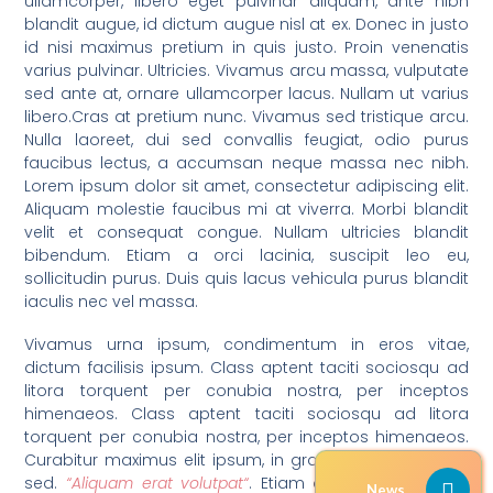
ullamcorper, libero eget pulvinar aliquam, ante nibh
blandit augue, id dictum augue nisl at ex. Donec in justo
id nisi maximus pretium in quis justo. Proin venenatis
varius pulvinar. Ultricies. Vivamus arcu massa, vulputate
sed ante at, ornare ullamcorper lacus. Nullam ut varius
libero.Cras at pretium nunc. Vivamus sed tristique arcu.
Nulla laoreet, dui sed convallis feugiat, odio purus
faucibus lectus, a accumsan neque massa nec nibh.
Lorem ipsum dolor sit amet, consectetur adipiscing elit.
Aliquam molestie faucibus mi at viverra. Morbi blandit
velit et consequat congue. Nullam ultricies blandit
bibendum. Etiam a orci lacinia, suscipit leo eu,
sollicitudin purus. Duis quis lacus vehicula purus blandit
iaculis nec vel massa.
Vivamus urna ipsum, condimentum in eros vitae,
dictum facilisis ipsum. Class aptent taciti sociosqu ad
litora torquent per conubia nostra, per inceptos
himenaeos. Class aptent taciti sociosqu ad litora
torquent per conubia nostra, per inceptos himenaeos.
Curabitur maximus elit ipsum, in gravida sapien iaculis
sed.
“Aliquam erat volutpat“
. Etiam congue, purus nec
News