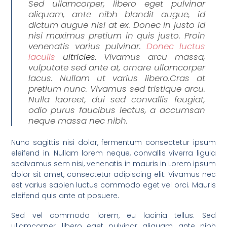
Sed ullamcorper, libero eget pulvinar
aliquam, ante nibh blandit augue, id
dictum augue nisl at ex. Donec in justo id
nisi maximus pretium in quis justo. Proin
venenatis varius pulvinar.
Donec luctus
iaculis
ultricies.
Vivamus arcu massa,
vulputate sed ante at, ornare ullamcorper
lacus. Nullam ut varius libero.Cras at
pretium nunc. Vivamus sed tristique arcu.
Nulla laoreet, dui sed convallis feugiat,
odio purus faucibus lectus, a accumsan
neque massa nec nibh.
Nunc sagittis nisi dolor, fermentum consectetur ipsum
eleifend in. Nullam lorem neque, convallis viverra ligula
sedIvamus sem nisi, venenatis in mauris in Lorem ipsum
dolor sit amet, consectetur adipiscing elit. Vivamus nec
est varius sapien luctus commodo eget vel orci. Mauris
eleifend quis ante at posuere.
Sed vel commodo lorem, eu lacinia tellus. Sed
ullamcorper, libero eget pulvinar aliquam, ante nibh