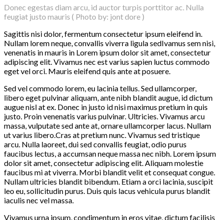
Donec egestas diam arcu, id auctor turpis porttitor ac. Nulla
feugiat justo mauris ( Photo by: jont dore )
Sagittis nisi dolor, fermentum consectetur ipsum eleifend in.
Nullam lorem neque, convallis viverra ligula sedIvamus sem nisi,
venenatis in mauris in Lorem ipsum dolor sit amet, consectetur
adipiscing elit. Vivamus nec est varius sapien luctus commodo
eget vel orci. Mauris eleifend quis ante at posuere.
Sed vel commodo lorem, eu lacinia tellus. Sed ullamcorper,
libero eget pulvinar aliquam, ante nibh blandit augue, id dictum
augue nisl at ex. Donec in justo id nisi maximus pretium in quis
justo. Proin venenatis varius pulvinar. Ultricies. Vivamus arcu
massa, vulputate sed ante at, ornare ullamcorper lacus. Nullam
ut varius libero.Cras at pretium nunc. Vivamus sed tristique
arcu. Nulla laoreet, dui sed convallis feugiat, odio purus
faucibus lectus, a accumsan neque massa nec nibh. Lorem ipsum
dolor sit amet, consectetur adipiscing elit. Aliquam molestie
faucibus mi at viverra. Morbi blandit velit et consequat congue.
Nullam ultricies blandit bibendum. Etiam a orci lacinia, suscipit
leo eu, sollicitudin purus. Duis quis lacus vehicula purus blandit
iaculis nec vel massa.
Vivamus urna ipsum, condimentum in eros vitae, dictum facilisis