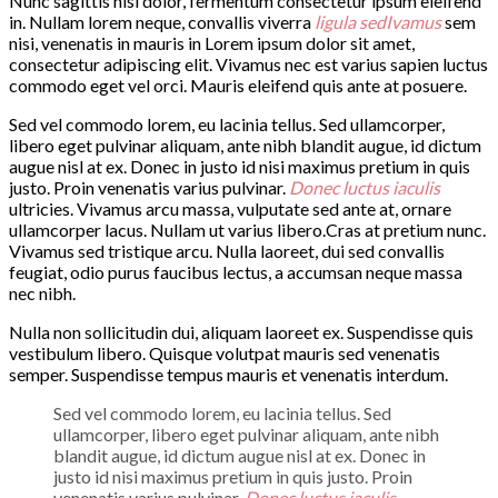
Nunc sagittis nisi dolor, fermentum consectetur ipsum eleifend
in. Nullam lorem neque, convallis viverra
ligula sedIvamus
sem
nisi, venenatis in mauris in Lorem ipsum dolor sit amet,
consectetur adipiscing elit. Vivamus nec est varius sapien luctus
commodo eget vel orci. Mauris eleifend quis ante at posuere.
Sed vel commodo lorem, eu lacinia tellus. Sed ullamcorper,
libero eget pulvinar aliquam, ante nibh blandit augue, id dictum
augue nisl at ex. Donec in justo id nisi maximus pretium in quis
justo. Proin venenatis varius pulvinar.
Donec luctus iaculis
ultricies. Vivamus arcu massa, vulputate sed ante at, ornare
ullamcorper lacus. Nullam ut varius libero.Cras at pretium nunc.
Vivamus sed tristique arcu. Nulla laoreet, dui sed convallis
feugiat, odio purus faucibus lectus, a accumsan neque massa
nec nibh.
Nulla non sollicitudin dui, aliquam laoreet ex. Suspendisse quis
vestibulum libero. Quisque volutpat mauris sed venenatis
semper. Suspendisse tempus mauris et venenatis interdum.
Sed vel commodo lorem, eu lacinia tellus. Sed
ullamcorper, libero eget pulvinar aliquam, ante nibh
blandit augue, id dictum augue nisl at ex. Donec in
justo id nisi maximus pretium in quis justo. Proin
venenatis varius pulvinar.
Donec luctus iaculis