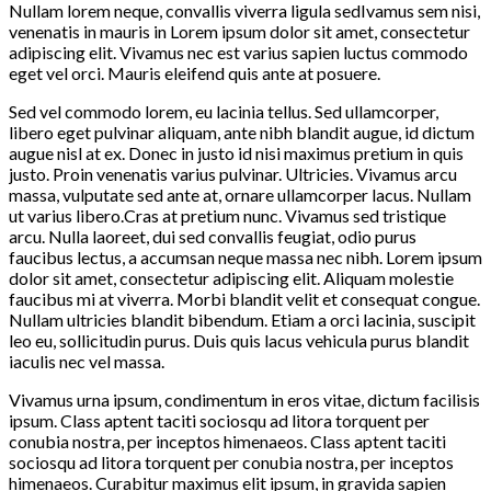
Nullam lorem neque, convallis viverra ligula sedIvamus sem nisi,
venenatis in mauris in Lorem ipsum dolor sit amet, consectetur
adipiscing elit. Vivamus nec est varius sapien luctus commodo
eget vel orci. Mauris eleifend quis ante at posuere.
Sed vel commodo lorem, eu lacinia tellus. Sed ullamcorper,
libero eget pulvinar aliquam, ante nibh blandit augue, id dictum
augue nisl at ex. Donec in justo id nisi maximus pretium in quis
justo. Proin venenatis varius pulvinar. Ultricies. Vivamus arcu
massa, vulputate sed ante at, ornare ullamcorper lacus. Nullam
ut varius libero.Cras at pretium nunc. Vivamus sed tristique
arcu. Nulla laoreet, dui sed convallis feugiat, odio purus
faucibus lectus, a accumsan neque massa nec nibh. Lorem ipsum
dolor sit amet, consectetur adipiscing elit. Aliquam molestie
faucibus mi at viverra. Morbi blandit velit et consequat congue.
Nullam ultricies blandit bibendum. Etiam a orci lacinia, suscipit
leo eu, sollicitudin purus. Duis quis lacus vehicula purus blandit
iaculis nec vel massa.
Vivamus urna ipsum, condimentum in eros vitae, dictum facilisis
ipsum. Class aptent taciti sociosqu ad litora torquent per
conubia nostra, per inceptos himenaeos. Class aptent taciti
sociosqu ad litora torquent per conubia nostra, per inceptos
himenaeos. Curabitur maximus elit ipsum, in gravida sapien