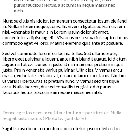
purus faucibus lectus, a accumsan neque massa nec
nibh.
Nunc sagittis nisi dolor, fermentum consectetur ipsum eleifend
in. Nullam lorem neque, convallis viverra ligula sedIvamus sem
nisi, venenatis in mauris in Lorem ipsum dolor sit amet,
consectetur adipiscing elit. Vivamus nec est varius sapien luctus
commodo eget vel orci. Mauris eleifend quis ante at posuere.
Sed vel commodo lorem, eu lacinia tellus. Sed ullamcorper,
libero eget pulvinar aliquam, ante nibh blandit augue, id dictum
augue nisl at ex. Donec in justo id nisi maximus pretium in quis
justo. Proin venenatis varius pulvinar. Ultricies. Vivamus arcu
massa, vulputate sed ante at, ornare ullamcorper lacus. Nullam
ut varius libero.Cras at pretium nunc. Vivamus sed tristique
arcu. Nulla laoreet, dui sed convallis feugiat, odio purus
faucibus lectus, a accumsan neque massa nec nibh.
Donec egestas diam arcu, id auctor turpis porttitor ac. Nulla
feugiat justo mauris ( Photo by: jont dore )
Sagittis nisi dolor, fermentum consectetur ipsum eleifend in.