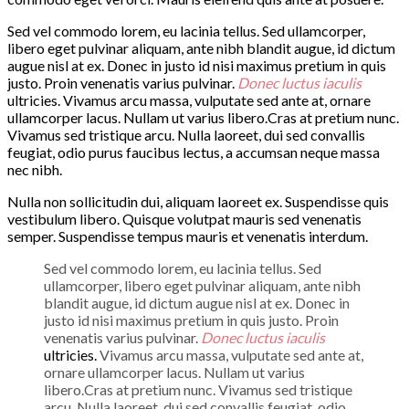
Sed vel commodo lorem, eu lacinia tellus. Sed ullamcorper,
libero eget pulvinar aliquam, ante nibh blandit augue, id dictum
augue nisl at ex. Donec in justo id nisi maximus pretium in quis
justo. Proin venenatis varius pulvinar.
Donec luctus iaculis
ultricies. Vivamus arcu massa, vulputate sed ante at, ornare
ullamcorper lacus. Nullam ut varius libero.Cras at pretium nunc.
Vivamus sed tristique arcu. Nulla laoreet, dui sed convallis
feugiat, odio purus faucibus lectus, a accumsan neque massa
nec nibh.
Nulla non sollicitudin dui, aliquam laoreet ex. Suspendisse quis
vestibulum libero. Quisque volutpat mauris sed venenatis
semper. Suspendisse tempus mauris et venenatis interdum.
Sed vel commodo lorem, eu lacinia tellus. Sed
ullamcorper, libero eget pulvinar aliquam, ante nibh
blandit augue, id dictum augue nisl at ex. Donec in
justo id nisi maximus pretium in quis justo. Proin
venenatis varius pulvinar.
Donec luctus iaculis
ultricies.
Vivamus arcu massa, vulputate sed ante at,
ornare ullamcorper lacus. Nullam ut varius
libero.Cras at pretium nunc. Vivamus sed tristique
arcu. Nulla laoreet, dui sed convallis feugiat, odio