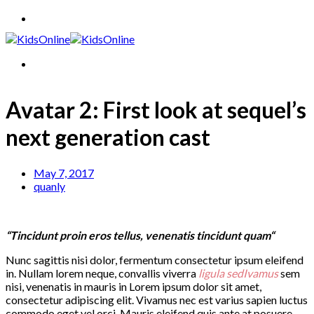
Skip
to
content
Avatar 2: First look at sequel’s
next generation cast
May 7, 2017
quanly
“Tincidunt proin eros tellus, venenatis tincidunt quam“
Nunc sagittis nisi dolor, fermentum consectetur ipsum eleifend
in. Nullam lorem neque, convallis viverra
ligula sedIvamus
sem
nisi, venenatis in mauris in Lorem ipsum dolor sit amet,
consectetur adipiscing elit. Vivamus nec est varius sapien luctus
commodo eget vel orci. Mauris eleifend quis ante at posuere.