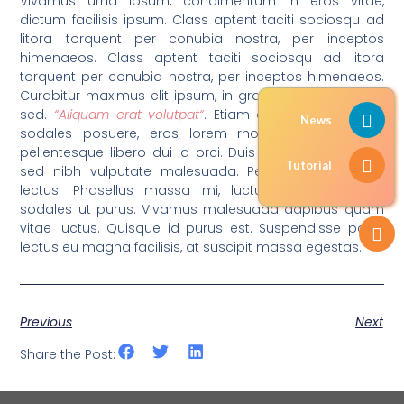
Vivamus urna ipsum, condimentum in eros vitae,
dictum facilisis ipsum. Class aptent taciti sociosqu ad
litora torquent per conubia nostra, per inceptos
himenaeos. Class aptent taciti sociosqu ad litora
torquent per conubia nostra, per inceptos himenaeos.
Curabitur maximus elit ipsum, in gravida sapien iaculis
sed.
“Aliquam erat volutpat“
. Etiam congue, purus nec
News
sodales posuere, eros lorem rhoncus mauris, non
pellentesque libero dui id orci. Duis fermentum sapien
Tutorial
sed nibh vulputate malesuada. Pellentesque id velit
lectus. Phasellus massa mi, luctus id tempor vel,
sodales ut purus. Vivamus malesuada dapibus quam
vitae luctus. Quisque id purus est. Suspendisse porta
lectus eu magna facilisis, at suscipit massa egestas.
Previous
Next
Share the Post: