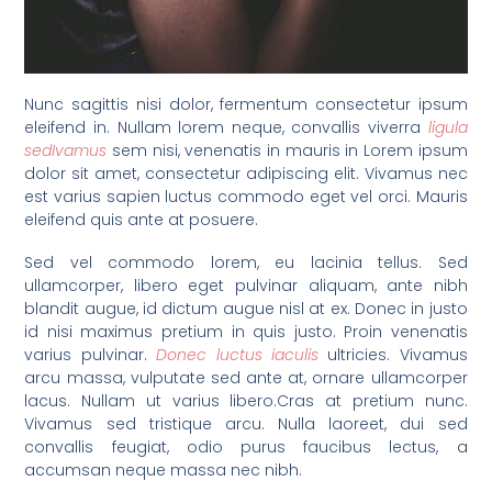
Nunc sagittis nisi dolor, fermentum consectetur ipsum
eleifend in. Nullam lorem neque, convallis viverra
ligula
sedIvamus
sem nisi, venenatis in mauris in Lorem ipsum
dolor sit amet, consectetur adipiscing elit. Vivamus nec
est varius sapien luctus commodo eget vel orci. Mauris
eleifend quis ante at posuere.
Sed vel commodo lorem, eu lacinia tellus. Sed
ullamcorper, libero eget pulvinar aliquam, ante nibh
blandit augue, id dictum augue nisl at ex. Donec in justo
id nisi maximus pretium in quis justo. Proin venenatis
varius pulvinar.
Donec luctus iaculis
ultricies. Vivamus
arcu massa, vulputate sed ante at, ornare ullamcorper
lacus. Nullam ut varius libero.Cras at pretium nunc.
Vivamus sed tristique arcu. Nulla laoreet, dui sed
convallis feugiat, odio purus faucibus lectus, a
accumsan neque massa nec nibh.