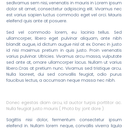
sedIvamus sem nisi, venenatis in mauris in Lorem ipsum
dolor sit amet, consectetur adipiscing elit. Vivamus nec
est varius sapien luctus commodo eget vel orci. Mauris
eleifend quis ante at posuere.
Sed vel commodo lorem, eu lacinia tellus. Sed
ullamcorper, libero eget pulvinar aliquam, ante nibh
blandit augue, id dictum augue nisl at ex. Donec in justo
id nisi maximus pretium in quis justo. Proin venenatis
varius pulvinar. Ultricies. Vivamus arcu massa, vulputate
sed ante at, ornare ullamcorper lacus. Nullam ut varius
libero.Cras at pretium nunc. Vivamus sed tristique arcu.
Nulla laoreet, dui sed convallis feugiat, odio purus
faucibus lectus, a accumsan neque massa nec nibh.
Donec egestas diam arcu, id auctor turpis porttitor ac.
Nulla feugiat justo mauris ( Photo by: jont dore )
Sagittis nisi dolor, fermentum consectetur ipsum
eleifend in. Nullam lorem neque, convallis viverra ligula