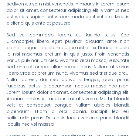
sedIvamus sem nisi, venenatis in mauris in Lorem ipsum
dolor sit amet, consectetur adipiscing elit. Vivamus nec
est varius sapien luctus commodo eget vel orci. Mauris
eleifend quis ante at posuere.
Sed vel commodo lorem, eu lacinia tellus. Sed
ullamcorper, libero eget pulvinar aliquam, ante nibh
blandit augue, id dictum augue nisl at ex. Donec in justo
id nisi maximus pretium in quis justo. Proin venenatis
varius pulvinar. Ultricies. Vivamus arcu massa, vulputate
sed ante at, ornare ullamcorper lacus. Nullam ut varius
libero.Cras at pretium nunc. Vivamus sed tristique arcu.
Nulla laoreet, dui sed convallis feugiat, odio purus
faucibus lectus, a accumsan neque massa nec nibh.
Lorem ipsum dolor sit amet, consectetur adipiscing elit.
Aliquam molestie faucibus mi at viverra. Morbi blandit
velit et consequat congue. Nullam ultricies blandit
bibendum. Etiam a orci lacinia, suscipit leo eu,
sollicitudin purus. Duis quis lacus vehicula purus blandit
iaculis nec vel massa.