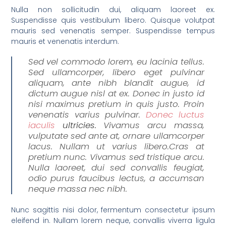
Nulla non sollicitudin dui, aliquam laoreet ex.
Suspendisse quis vestibulum libero. Quisque volutpat
mauris sed venenatis semper. Suspendisse tempus
mauris et venenatis interdum.
Sed vel commodo lorem, eu lacinia tellus.
Sed ullamcorper, libero eget pulvinar
aliquam, ante nibh blandit augue, id
dictum augue nisl at ex. Donec in justo id
nisi maximus pretium in quis justo. Proin
venenatis varius pulvinar.
Donec luctus
iaculis
ultricies.
Vivamus arcu massa,
vulputate sed ante at, ornare ullamcorper
lacus. Nullam ut varius libero.Cras at
pretium nunc. Vivamus sed tristique arcu.
Nulla laoreet, dui sed convallis feugiat,
odio purus faucibus lectus, a accumsan
neque massa nec nibh.
Nunc sagittis nisi dolor, fermentum consectetur ipsum
eleifend in. Nullam lorem neque, convallis viverra ligula